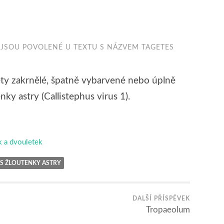
JSOU POVOLENÉ
U TEXTU S NÁZVEM TAGETES
ěty zakrnělé, špatně vybarvené nebo úplně
nky astry (Callistephus virus 1).
k a dvouletek
S ŽLOUTENKY ASTRY
DALŠÍ PŘÍSPĚVEK
Tropaeolum