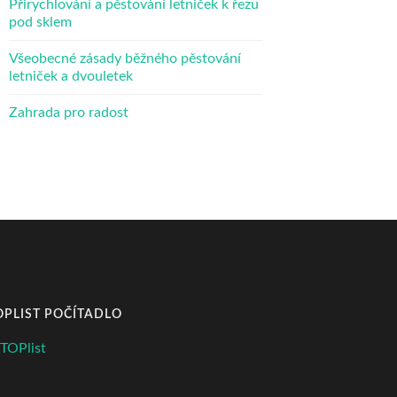
Přirychlování a pěstování letniček k řezu
pod sklem
Všeobecné zásady běžného pěstování
letniček a dvouletek
Zahrada pro radost
OPLIST POČÍTADLO