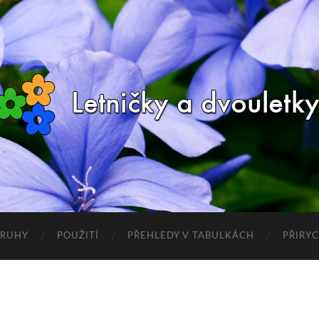
RUHY
POUŽITÍ
PŘEHLEDY V TABULKÁCH
PŘIRY