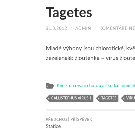
Tagetes
31.3.2012
/
ADMIN
/
KOMENTÁŘE NE
Mladé výhony jsou chlorotické, kv
zezelenalé: žloutenka – virus žloute
Klíč k určování chorob a škůdců letniče
CALLISTEPHUS VIRUS 1
TAGETES
VIRU
PŘEDCHOZÍ PŘÍSPĚVEK
Statice