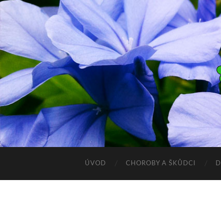
ÚVOD
CHOROBY A ŠKŮDCI
D