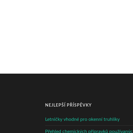
NEJLEPŠÍ PŘÍSPĚVKY
Letničky vhodné pro okenní truhlíky
Přehled chemických přípravků používaný