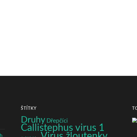
ŠTÍTKY
T
Druhy
Dřepčíci
Callistephus virus 1
Virus žloutenky
ch